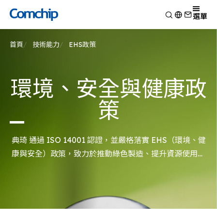
產品
選單
產品應用
檢視
首頁
技術能力
EHS政策
技術能力
開關二極體
檢視
關於典琦
蕭特基二極體
消費電子
檢視
靜電放電保護元件
新聞
環境、安全與健康政
車用電子
研究與開發
檢視
瞬態電壓抑制二極體
Other
生產製造
關於典琦
檢視
策
整流二極體
測試技術
典琦大事紀
公司新聞
電晶體
EHS政策
代理商
產品新聞
金氧半導體場效電晶體
品質與認證
典琦 通過 ISO 14001 認證，並嚴格落實 EHS（環境、健
公司活動
齊納二極體
康與安全）政策，致力於推動綠色製造、提升資源使用效
橋式整流器
率及預防污染，展現對永續發展的承諾。
高頻二極體