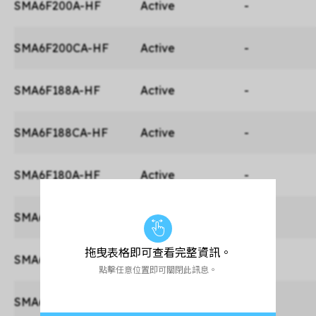
SMA6F200A-HF
Active
-
SMA6F200CA-HF
Active
-
SMA6F188A-HF
Active
-
SMA6F188CA-HF
Active
-
SMA6F180A-HF
Active
-
SMA6F180CA-HF
Active
-
拖曳表格即可查看完整資訊。
SMA6F170A-HF
Active
-
點擊任意位置即可關閉此訊息。
SMA6F170CA-HF
Active
-