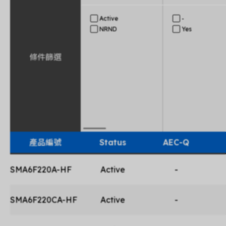
Active
-
NRND
Yes
條件篩選
產品編號
Status
AEC-Q
SMA6F220A-HF
Active
-
SMA6F220CA-HF
Active
-