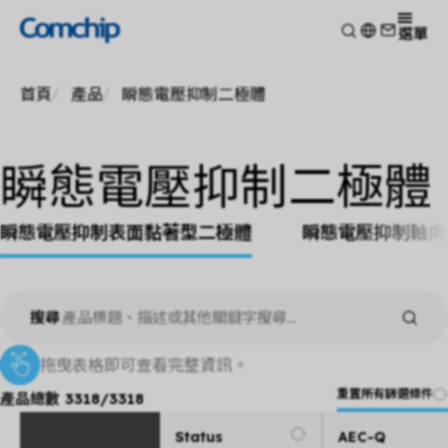
產品
選單
產品應用
檢視
首頁
產品
瞬態電壓抑制二極體
技術能力
開關二極體
檢視
關於典琦
蕭特基二極體
消費電子
檢視
靜電放電保護元件
新聞
車用電子
瞬態電壓抑制二極體
研究與開發
檢視
瞬態電壓抑制二極體
Other
生產製造
關於典琦
檢視
整流二極體
測試技術
瞬態電壓抑制表面黏著型二極體
瞬態電壓抑制軸向
典琦大事紀
公司新聞
電晶體
EHS政策
代理商
產品新聞
金氧半導體場效電晶體
品質與認證
公司活動
齊納二極體
搜尋
橋式整流器
高頻二極體
拖曳表格即可查看完整資訊。
重置所有篩選條件
產品總數
3318
/
3318
Status
AEC-Q