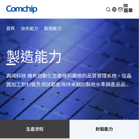
產品
選單
產品應用
檢視
首頁
技術能力
製造能力
技術能力
開關二極體
檢視
關於典琦
蕭特基二極體
消費電子
檢視
靜電放電保護元件
新聞
製造能力
車用電子
研究與開發
檢視
瞬態電壓抑制二極體
Other
生產製造
關於典琦
檢視
整流二極體
測試技術
典琦大事紀
公司新聞
典琦科技 擁有自動化生產線和嚴格的品質管理系統，從晶
電晶體
EHS政策
代理商
產品新聞
圓加工到封裝及測試都能保持卓越的製造水準與產品品
金氧半導體場效電晶體
品質與認證
公司活動
質。
齊納二極體
橋式整流器
高頻二極體
生產流程
封裝能力