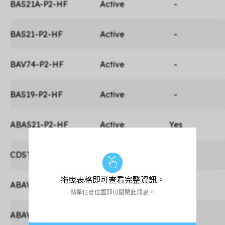
BAS21A-P2-HF
Active
-
BAS21-P2-HF
Active
-
BAV74-P2-HF
Active
-
BAS19-P2-HF
Active
-
ABAS21-P2-HF
Active
Yes
CDST-3004S-HF
Active
-
拖曳表格即可查看完整資訊。
ABAV3004W-HF
Active
Yes
點擊任意位置即可關閉此訊息。
ABAV3004WS-HF
Active
Yes