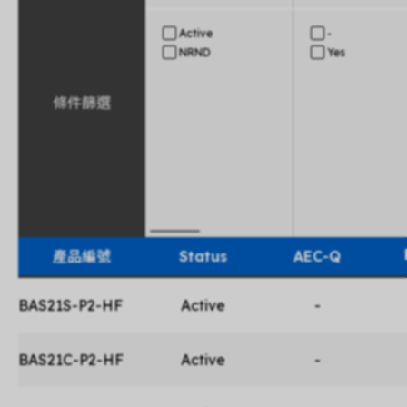
Active
-
NRND
Yes
條件篩選
產品編號
Status
AEC-Q
BAS21S-P2-HF
Active
-
BAS21C-P2-HF
Active
-