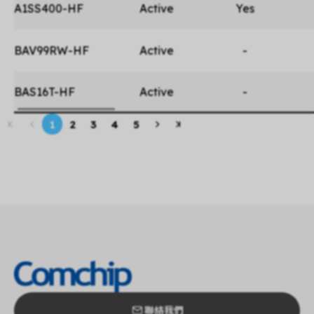
A1SS400-HF
Active
Yes
BAV99RW-HF
Active
-
BAS16T-HF
Active
-
1
2
3
4
5
聯絡我們