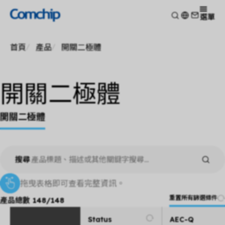
產品
選單
產品應用
檢視
首頁
產品
開關二極體
技術能力
開關二極體
檢視
關於典琦
蕭特基二極體
消費電子
檢視
靜電放電保護元件
新聞
車用電子
開關二極體
研究與開發
檢視
瞬態電壓抑制二極體
Other
生產製造
關於典琦
檢視
整流二極體
測試技術
開關二極體
典琦大事紀
公司新聞
電晶體
EHS政策
代理商
產品新聞
金氧半導體場效電晶體
品質與認證
公司活動
齊納二極體
搜尋
橋式整流器
高頻二極體
拖曳表格即可查看完整資訊。
重置所有篩選條件
產品總數
148
/
148
Status
AEC-Q