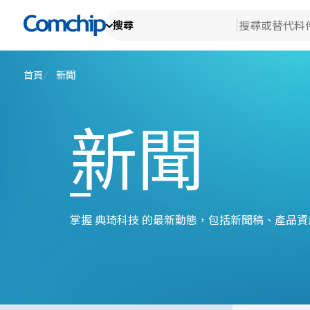
搜尋
產
產品
查看全部
技
搜尋
檢
首頁
新聞
關
消
檢
替代料件
車
新
研
檢
新聞
Ot
生
關
檢
測
典
公
EH
代
產
品
公
掌握 典琦科技 的最新動態，包括新聞稿、產品