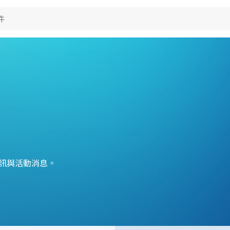
品應用
術能力
視
於典琦
費電子
視
用電子
聞
究與開發
視
her
產製造
於典琦
視
試技術
琦大事紀
司新聞
S政策
理商
品新聞
質與認證
司活動
資訊與活動消息。