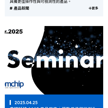
具備更佳操作性與可檢測性的產品。
產品新聞
更多
2025.04.25