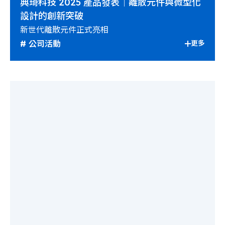
典琦科技 2025 產品發表｜離散元件與微型化
設計的創新突破
新世代離散元件正式亮相
公司活動
更多