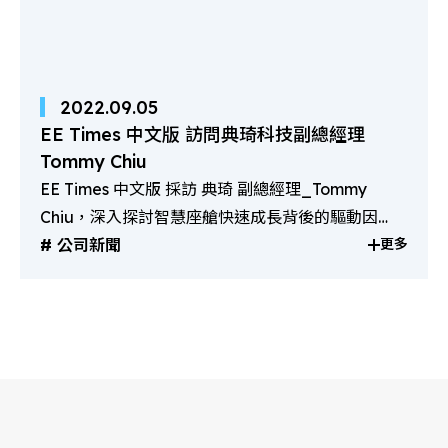
2022.09.05
EE Times 中文版 訪問典琦科技副總經理
Tommy Chiu
EE Times 中文版 採訪 典琦 副總經理_Tommy
Chiu，深入探討智慧座艙快速成長背後的驅動因
素。
公司新聞
更多