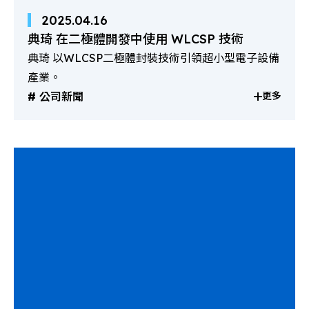
2025.04.16
典琦 在二極體開發中使用 WLCSP 技術
典琦 以WLCSP二極體封裝技術引領超小型電子設備
產業。
公司新聞
更多