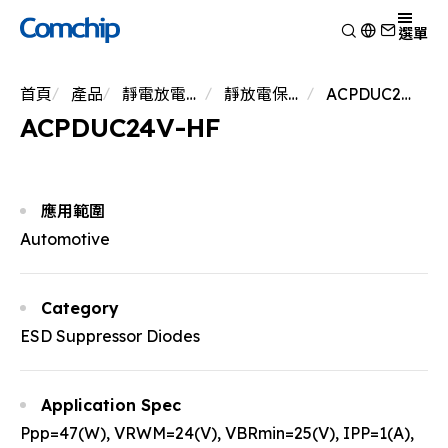
產品
選單
產品應用
檢視
首頁
產品
靜電放電保護元件
靜放電保護元件
ACPDUC24V-HF
技術能力
開關二極體
檢視
ACPDUC24V-HF
關於典琦
蕭特基二極體
消費電子
檢視
靜電放電保護元件
新聞
車用電子
研究與開發
檢視
瞬態電壓抑制二極體
Other
生產製造
關於典琦
檢視
應用範圍
整流二極體
測試技術
典琦大事紀
公司新聞
Automotive
電晶體
EHS政策
代理商
產品新聞
金氧半導體場效電晶體
品質與認證
公司活動
齊納二極體
Category
橋式整流器
ESD Suppressor Diodes
高頻二極體
Application Spec
Ppp=47(W), VRWM=24(V), VBRmin=25(V), IPP=1(A),