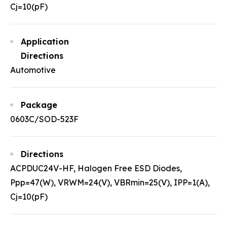
Cj=10(pF)
Application
Directions
Automotive
Package
0603C/SOD-523F
Directions
ACPDUC24V-HF, Halogen Free ESD Diodes,
Ppp=47(W), VRWM=24(V), VBRmin=25(V), IPP=1(A),
Cj=10(pF)