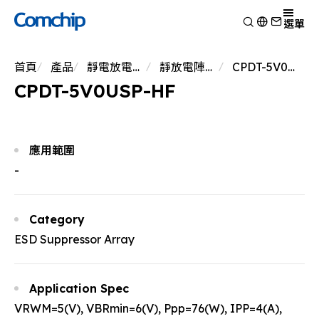
產品
選單
產品應用
檢視
首頁
產品
靜電放電保護元件
靜放電陣列保護元件
CPDT-5V0USP-HF
技術能力
開關二極體
檢視
CPDT-5V0USP-HF
關於典琦
蕭特基二極體
消費電子
檢視
靜電放電保護元件
新聞
車用電子
研究與開發
檢視
瞬態電壓抑制二極體
Other
生產製造
關於典琦
檢視
應用範圍
整流二極體
測試技術
典琦大事紀
公司新聞
-
電晶體
EHS政策
代理商
產品新聞
金氧半導體場效電晶體
品質與認證
公司活動
齊納二極體
Category
橋式整流器
ESD Suppressor Array
高頻二極體
Application Spec
VRWM=5(V), VBRmin=6(V), Ppp=76(W), IPP=4(A),