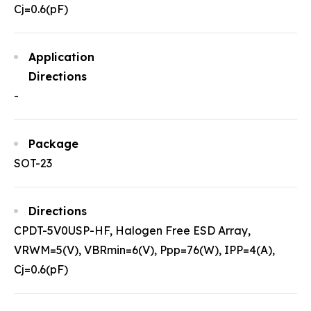
Cj=0.6(pF)
Application
Directions
-
Package
SOT-23
Directions
CPDT-5V0USP-HF, Halogen Free ESD Array,
VRWM=5(V), VBRmin=6(V), Ppp=76(W), IPP=4(A),
Cj=0.6(pF)