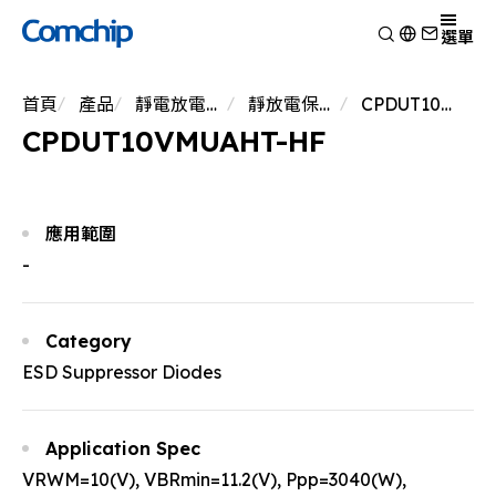
產品
選單
產品應用
檢視
首頁
產品
靜電放電保護元件
靜放電保護元件
CPDUT10VMUAHT-HF
技術能力
開關二極體
檢視
CPDUT10VMUAHT-HF
關於典琦
蕭特基二極體
消費電子
檢視
靜電放電保護元件
新聞
車用電子
研究與開發
檢視
瞬態電壓抑制二極體
Other
生產製造
關於典琦
檢視
應用範圍
整流二極體
測試技術
典琦大事紀
公司新聞
-
電晶體
EHS政策
代理商
產品新聞
金氧半導體場效電晶體
品質與認證
公司活動
齊納二極體
Category
橋式整流器
ESD Suppressor Diodes
高頻二極體
Application Spec
VRWM=10(V), VBRmin=11.2(V), Ppp=3040(W),