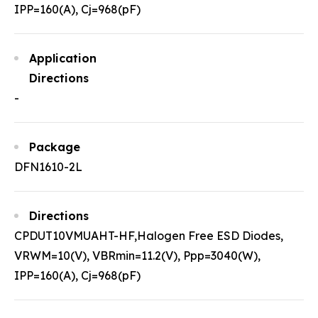
IPP=160(A), Cj=968(pF)
Application
Directions
-
Package
DFN1610-2L
Directions
CPDUT10VMUAHT-HF,Halogen Free ESD Diodes,
VRWM=10(V), VBRmin=11.2(V), Ppp=3040(W),
IPP=160(A), Cj=968(pF)