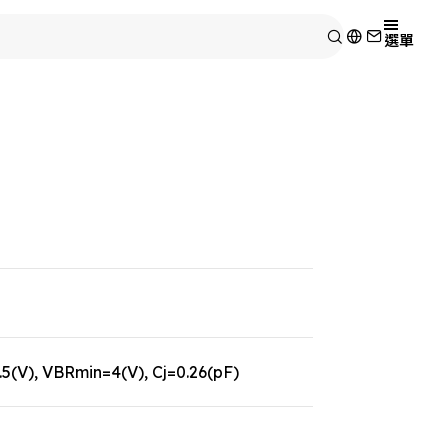
選單
(V), VBRmin=4(V), Cj=0.26(pF)