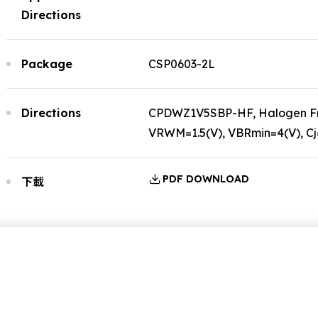
Directions
Package
CSP0603-2L
Directions
CPDWZ1V5SBP-HF, Halogen Fre
VRWM=1.5(V), VBRmin=4(V), Cj
PDF DOWNLOAD
下載