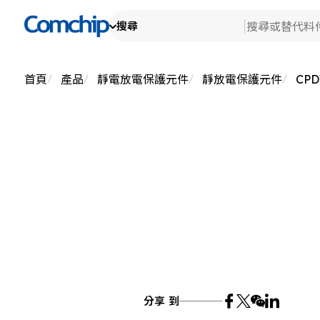
搜尋
產
產品
查看全部
技
搜尋
檢
首頁
產品
靜電放電保護元件
靜放電保護元件
CPD
關
消
檢
替代料件
車
新
研
檢
Ot
生
關
檢
測
典
公
EH
代
產
品
公
分享 到