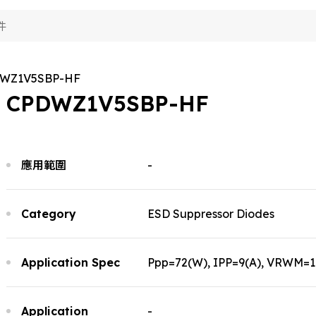
品應用
術能力
視
WZ1V5SBP-HF
於典琦
費電子
視
CPDWZ1V5SBP-HF
用電子
聞
究與開發
視
her
產製造
於典琦
視
試技術
應用範圍
-
琦大事紀
司新聞
S政策
理商
品新聞
質與認證
司活動
Category
ESD Suppressor Diodes
Application Spec
Ppp=72(W), IPP=9(A), VRWM=1.5
Application
-