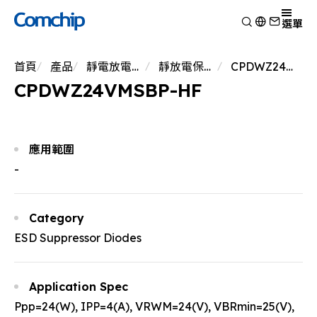
產品
選單
產品應用
檢視
首頁
產品
靜電放電保護元件
靜放電保護元件
CPDWZ24VMSBP-HF
技術能力
開關二極體
檢視
CPDWZ24VMSBP-HF
關於典琦
蕭特基二極體
消費電子
檢視
靜電放電保護元件
新聞
車用電子
研究與開發
檢視
瞬態電壓抑制二極體
Other
生產製造
關於典琦
檢視
應用範圍
整流二極體
測試技術
典琦大事紀
公司新聞
-
電晶體
EHS政策
代理商
產品新聞
金氧半導體場效電晶體
品質與認證
公司活動
齊納二極體
Category
橋式整流器
ESD Suppressor Diodes
高頻二極體
Application Spec
Ppp=24(W), IPP=4(A), VRWM=24(V), VBRmin=25(V),