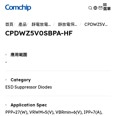
產品
選單
產品應用
檢視
首頁
產品
靜電放電保護元件
靜放電保護元件
CPDWZ5V0SBPA-HF
技術能力
開關二極體
檢視
CPDWZ5V0SBPA-HF
關於典琦
蕭特基二極體
消費電子
檢視
靜電放電保護元件
新聞
車用電子
研究與開發
檢視
瞬態電壓抑制二極體
Other
生產製造
關於典琦
檢視
應用範圍
整流二極體
測試技術
典琦大事紀
公司新聞
-
電晶體
EHS政策
代理商
產品新聞
金氧半導體場效電晶體
品質與認證
公司活動
齊納二極體
Category
橋式整流器
ESD Suppressor Diodes
高頻二極體
Application Spec
PPP=27(W), VRWM=5(V), VBRmin=6(V), IPP=7(A),