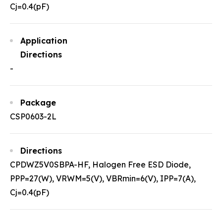
Cj=0.4(pF)
Application
Directions
-
Package
CSP0603-2L
Directions
CPDWZ5V0SBPA-HF, Halogen Free ESD Diode,
PPP=27(W), VRWM=5(V), VBRmin=6(V), IPP=7(A),
Cj=0.4(pF)