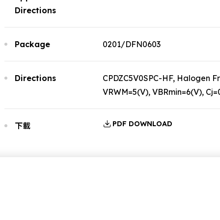
Directions
Package
0201/DFN0603
Directions
CPDZC5V0SPC-HF, Halogen Fre
VRWM=5(V), VBRmin=6(V), Cj=0
PDF DOWNLOAD
下載