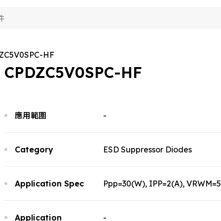
品應用
術能力
視
ZC5V0SPC-HF
於典琦
費電子
視
CPDZC5V0SPC-HF
用電子
聞
究與開發
視
her
產製造
於典琦
視
試技術
應用範圍
-
琦大事紀
司新聞
S政策
理商
品新聞
質與認證
司活動
Category
ESD Suppressor Diodes
Application Spec
Ppp=30(W), IPP=2(A), VRWM=5(
Application
-