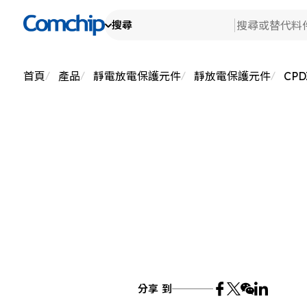
搜尋
產
產品
查看全部
技
搜尋
檢
首頁
產品
靜電放電保護元件
靜放電保護元件
CPD
關
消
檢
替代料件
車
新
研
檢
Ot
生
關
檢
測
典
公
EH
代
產
品
公
分享 到