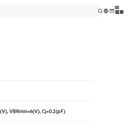
選單
V), VBRmin=6(V), Cj=0.2(pF)