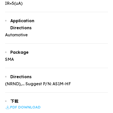
IR=5(uA)
Application
Directions
Automotive
Package
SMA
Directions
(NRND),.... Suggest P/N: AS1M-HF
下載
PDF DOWNLOAD