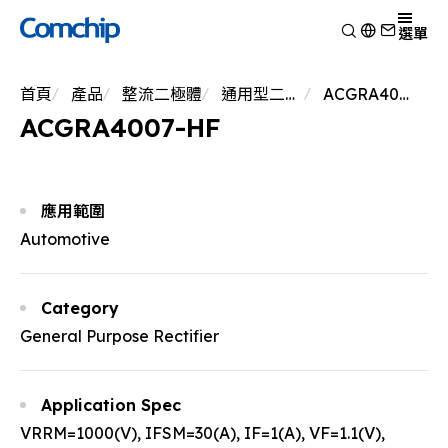
產品
選單
產品應用
檢視
首頁
產品
整流二極體
通用型二極體
ACGRA4007-HF
技術能力
開關二極體
檢視
ACGRA4007-HF
關於典琦
蕭特基二極體
消費電子
檢視
靜電放電保護元件
新聞
車用電子
研究與開發
檢視
瞬態電壓抑制二極體
Other
生產製造
關於典琦
檢視
應用範圍
整流二極體
測試技術
典琦大事紀
公司新聞
Automotive
電晶體
EHS政策
代理商
產品新聞
金氧半導體場效電晶體
品質與認證
公司活動
齊納二極體
Category
橋式整流器
General Purpose Rectifier
高頻二極體
Application Spec
VRRM=1000(V), IFSM=30(A), IF=1(A), VF=1.1(V),