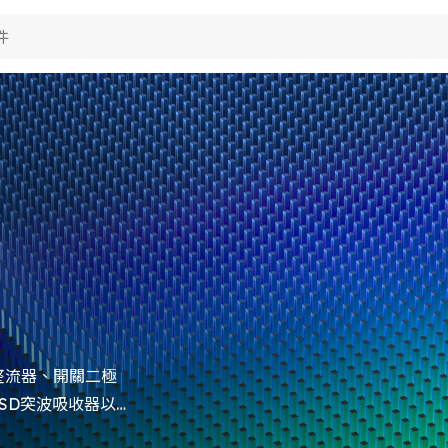
品應用
術能力
視
於典琦
費電子
視
用電子
聞
究與開發
視
her
產製造
於典琦
視
試技術
琦大事紀
司新聞
S政策
理商
品新聞
質與認證
司活動
整流器、開關二極
SD突波吸收器以及