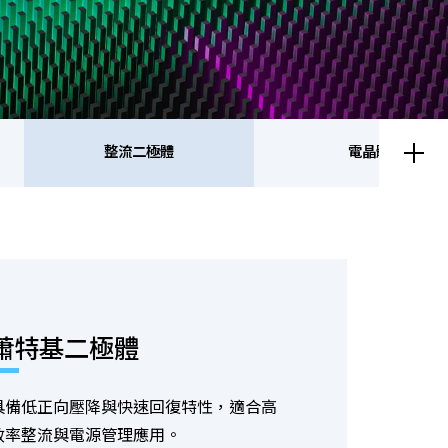
整流二極體
電晶體
流二極體
電晶體
蕭特基二極體
具備低正向壓降與快速回復特性，適合高
效率整流與電源管理應用。