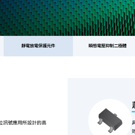
靜電放電保護元件
瞬態電壓抑制二極體
靜電放電保護元件
瞬態電壓抑制二極體
整
橋式整流器
高頻二極體
位訊號應用所設計的高