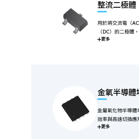
整流二極體
用於將交流電（A
（DC）的二極體
更多
供應系統中。
金氧半導體
金屬氧化物半導體
效率與高速切換應
更多