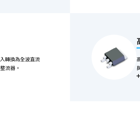
輸入轉換為全波直流
式整流器。