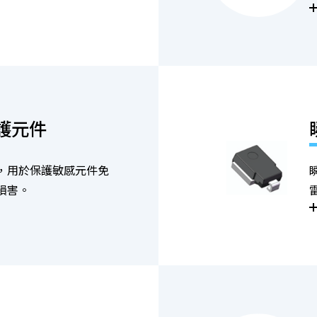
護元件
，用於保護敏感元件免
損害。