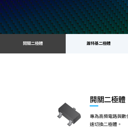
開關二極體
蕭特基二極體
開關二極體
蕭特基二極體
金氧半導體場效電晶體
齊納二極體
開關二極體
專為高頻電路與數
速切換二極體。