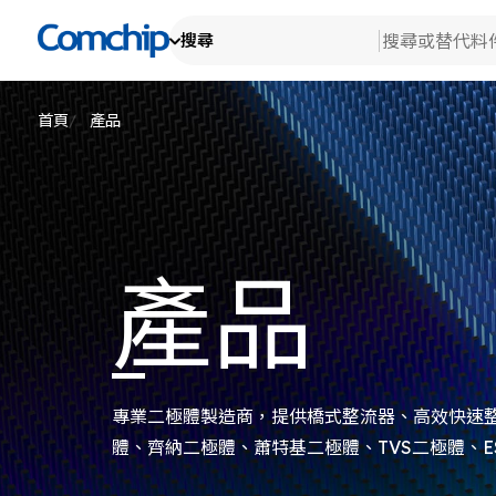
搜尋
產
產品
查看全部
技
搜尋
檢
首頁
產品
關
消
檢
替代料件
車
新
研
檢
Ot
生
關
檢
測
典
公
產品
EH
代
產
品
公
專業二極體製造商，提供橋式整流器、高效快速
體、齊納二極體、蕭特基二極體、TVS二極體、E
電晶體MOSFET系列產品。