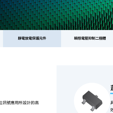
靜電放電保護元件
瞬態電壓抑制二極體
靜電放電保護元件
瞬態電壓抑制二極體
整
橋式整流器
高頻二極體
位訊號應用所設計的高