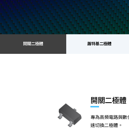
開關二極體
蕭特基二極體
開關二極體
蕭特基二極體
金氧半導體場效電晶體
齊納二極體
開關二極體
專為高頻電路與數
速切換二極體。