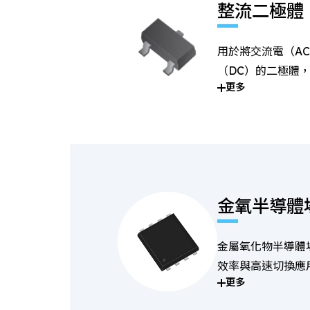
整流二極體
用於將交流電（A
（DC）的二極體
更多
供應系統中。
金氧半導體
金屬氧化物半導體
效率與高速切換應
更多