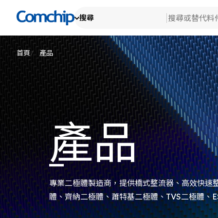
搜尋
產
產品
查看全部
技
搜尋
檢
首頁
產品
關
消
檢
替代料件
車
新
研
檢
Ot
生
關
檢
測
典
公
產品
EH
代
產
品
公
專業二極體製造商，提供橋式整流器、高效快速
體、齊納二極體、蕭特基二極體、TVS二極體、E
電晶體MOSFET系列產品。