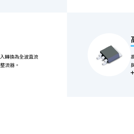
輸入轉換為全波直流
式整流器。