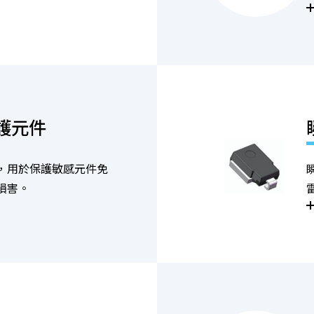
護元件
，用於保護敏感元件免
損害。