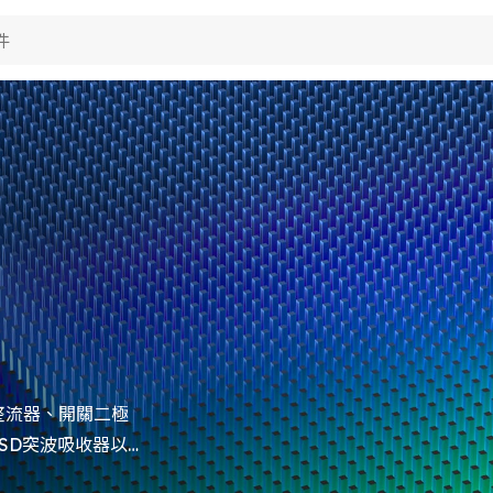
品應用
術能力
視
於典琦
費電子
視
用電子
聞
究與開發
視
her
產製造
於典琦
視
試技術
琦大事紀
司新聞
S政策
理商
品新聞
質與認證
司活動
整流器、開關二極
SD突波吸收器以及