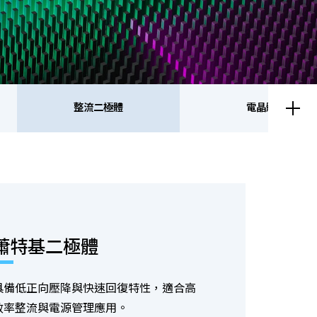
整流二極體
電晶體
流二極體
電晶體
蕭特基二極體
具備低正向壓降與快速回復特性，適合高
效率整流與電源管理應用。