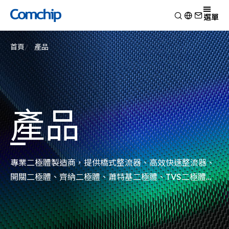
產品
選單
產品應用
檢視
首頁
產品
技術能力
開關二極體
檢視
關於典琦
蕭特基二極體
消費電子
檢視
靜電放電保護元件
新聞
車用電子
研究與開發
檢視
瞬態電壓抑制二極體
Other
生產製造
關於典琦
檢視
產品
整流二極體
測試技術
典琦大事紀
公司新聞
電晶體
EHS政策
代理商
產品新聞
金氧半導體場效電晶體
品質與認證
公司活動
齊納二極體
專業二極體製造商，提供橋式整流器、高效快速整流器、
橋式整流器
開關二極體、齊納二極體、蕭特基二極體、TVS二極體、
高頻二極體
ESD突波吸收器以及電晶體MOSFET系列產品。