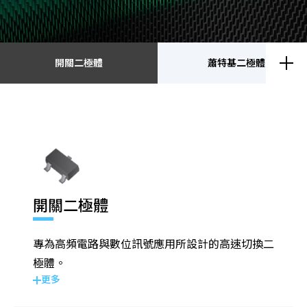
開關二極體
蕭特基二極體
開關二極體
蕭特基二極體
靜電放電保護元件
瞬態電壓抑制二極體
開關二極體
整流二極體
電晶體
專為高頻電路與數位訊號應用所設計的高速切換二
金氧半導體場效電晶體
齊納二極體
極體。
更多
橋式整流器
高頻二極體