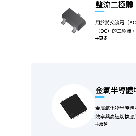
整流二極體
用於將交流電（A
（DC）的二極體
更多
供應系統中。
金氧半導體
金屬氧化物半導體
效率與高速切換應
更多