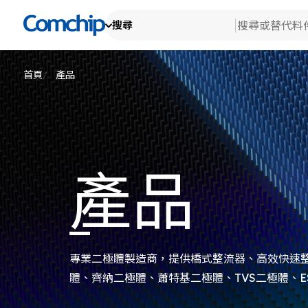
搜尋
產
產品
查看全部
技
搜尋
檢
首頁
產品
關
消
檢
替代料件
車
新
研
檢
Ot
生
關
檢
測
典
公
產品
EH
代
產
品
公
專業二極體製造商，提供橋式整流器、高效快速
體、齊納二極體、蕭特基二極體、TVS二極體、E
電晶體MOSFET系列產品。