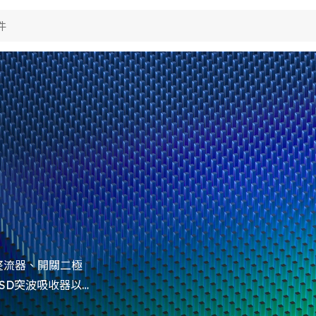
品應用
術能力
視
於典琦
費電子
視
用電子
聞
究與開發
視
her
產製造
於典琦
視
試技術
琦大事紀
司新聞
S政策
理商
品新聞
質與認證
司活動
整流器、開關二極
SD突波吸收器以及