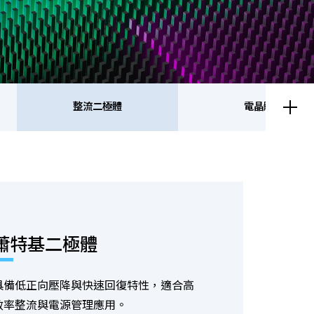
整流二極體
電晶體
流二極體
電晶體
蕭特基二極體
具備低正向壓降與快速回復特性，適合高
效率整流與電源管理應用。