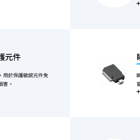
護元件
，用於保護敏感元件免
損害。