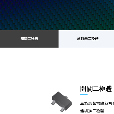
開關二極體
蕭特基二極體
開關二極體
蕭特基二極體
金氧半導體場效電晶體
齊納二極體
開關二極體
專為高頻電路與數
速切換二極體。