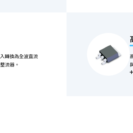
輸入轉換為全波直流
式整流器。