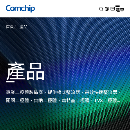
產品
選單
產品應用
檢視
首頁
產品
技術能力
開關二極體
檢視
關於典琦
蕭特基二極體
消費電子
檢視
靜電放電保護元件
新聞
車用電子
研究與開發
檢視
瞬態電壓抑制二極體
Other
生產製造
關於典琦
檢視
產品
整流二極體
測試技術
典琦大事紀
公司新聞
電晶體
EHS政策
代理商
產品新聞
金氧半導體場效電晶體
品質與認證
公司活動
齊納二極體
專業二極體製造商，提供橋式整流器、高效快速整流器、
橋式整流器
開關二極體、齊納二極體、蕭特基二極體、TVS二極體、
高頻二極體
ESD突波吸收器以及電晶體MOSFET系列產品。