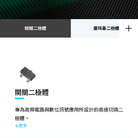
開關二極體
蕭特基二極體
開關二極體
蕭特基二極體
靜電放電保護元件
瞬態電壓抑制二極體
開關二極體
整流二極體
電晶體
專為高頻電路與數位訊號應用所設計的高速切換二
金氧半導體場效電晶體
齊納二極體
極體。
更多
橋式整流器
高頻二極體