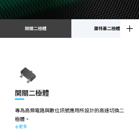
開關二極體
蕭特基二極體
開關二極體
蕭特基二極體
靜電放電保護元件
瞬態電壓抑制二極體
開關二極體
整流二極體
電晶體
專為高頻電路與數位訊號應用所設計的高速切換二
金氧半導體場效電晶體
齊納二極體
極體。
更多
橋式整流器
高頻二極體