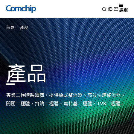
產品
選單
產品應用
檢視
首頁
產品
技術能力
開關二極體
檢視
關於典琦
蕭特基二極體
消費電子
檢視
靜電放電保護元件
新聞
車用電子
研究與開發
檢視
瞬態電壓抑制二極體
Other
生產製造
關於典琦
檢視
產品
整流二極體
測試技術
典琦大事紀
公司新聞
電晶體
EHS政策
代理商
產品新聞
金氧半導體場效電晶體
品質與認證
公司活動
齊納二極體
專業二極體製造商，提供橋式整流器、高效快速整流器、
橋式整流器
開關二極體、齊納二極體、蕭特基二極體、TVS二極體、
高頻二極體
ESD突波吸收器以及電晶體MOSFET系列產品。