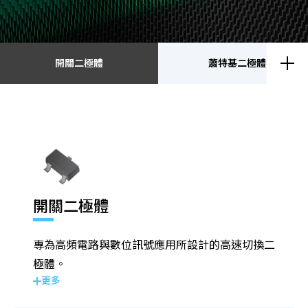
開關二極體
蕭特基二極體
開關二極體
蕭特基二極體
靜電放電保護元件
瞬態電壓抑制二極體
開關二極體
整流二極體
電晶體
專為高頻電路與數位訊號應用所設計的高速切換二
金氧半導體場效電晶體
齊納二極體
極體。
更多
橋式整流器
高頻二極體