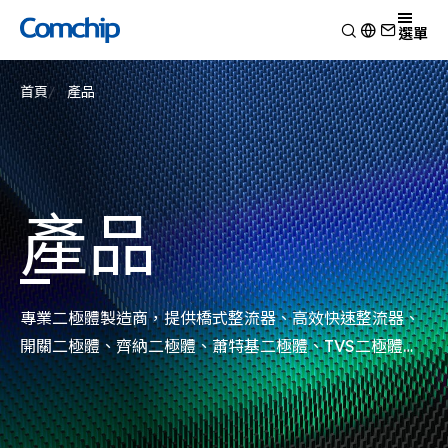
產品
選單
產品應用
檢視
首頁
產品
技術能力
開關二極體
檢視
關於典琦
蕭特基二極體
消費電子
檢視
靜電放電保護元件
新聞
車用電子
研究與開發
檢視
瞬態電壓抑制二極體
Other
生產製造
關於典琦
檢視
產品
整流二極體
測試技術
典琦大事紀
公司新聞
電晶體
EHS政策
代理商
產品新聞
金氧半導體場效電晶體
品質與認證
公司活動
齊納二極體
專業二極體製造商，提供橋式整流器、高效快速整流器、
橋式整流器
開關二極體、齊納二極體、蕭特基二極體、TVS二極體、
高頻二極體
ESD突波吸收器以及電晶體MOSFET系列產品。