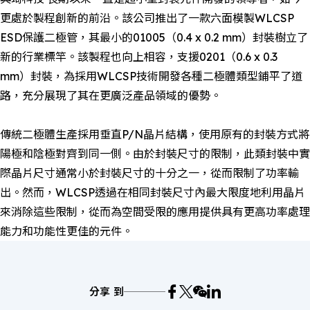
更處於製程創新的前沿。該公司推出了一款六面模製WLCSP
ESD保護二極管，其最小的01005（0.4 x 0.2 mm）封裝樹立了
新的行業標竿。該製程也向上相容，支援0201（0.6 x 0.3
mm）封裝，為採用WLCSP技術開發各種二極體類型鋪平了道
路，充分展現了其在更廣泛產品領域的優勢。
傳統二極體生產採用垂直P/N晶片結構，使用原有的封裝方式將
陽極和陰極對齊到同一側。由於封裝尺寸的限制，此類封裝中實
際晶片尺寸通常小於封裝尺寸的十分之一，從而限制了功率輸
出。然而，WLCSP透過在相同封裝尺寸內最大限度地利用晶片
來消除這些限制，從而為空間受限的應用提供具有更高功率處理
能力和功能性更佳的元件。
分享 到