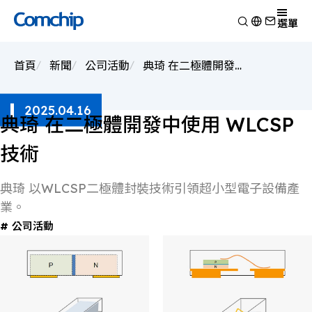
產品
選單
產品應用
檢視
首頁
新聞
公司活動
典琦 在二極體開發中使用 WLCSP 技術
技術能力
開關二極體
檢視
關於典琦
蕭特基二極體
消費電子
檢視
2025.04.16
靜電放電保護元件
新聞
車用電子
研究與開發
典琦 在二極體開發中使用 WLCSP
檢視
瞬態電壓抑制二極體
Other
生產製造
關於典琦
檢視
技術
整流二極體
測試技術
典琦大事紀
公司新聞
電晶體
EHS政策
代理商
產品新聞
典琦 以WLCSP二極體封裝技術引領超小型電子設備產
金氧半導體場效電晶體
品質與認證
公司活動
業。
齊納二極體
公司活動
橋式整流器
高頻二極體