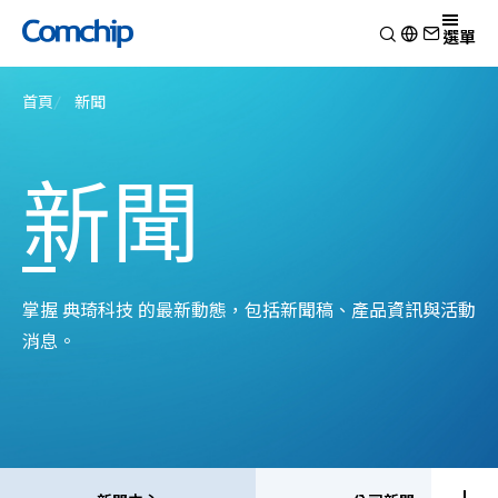
產品
選單
產品應用
檢視
首頁
新聞
技術能力
開關二極體
檢視
關於典琦
蕭特基二極體
消費電子
檢視
新聞
靜電放電保護元件
新聞
車用電子
研究與開發
檢視
瞬態電壓抑制二極體
Other
生產製造
關於典琦
檢視
整流二極體
測試技術
典琦大事紀
公司新聞
電晶體
EHS政策
代理商
產品新聞
金氧半導體場效電晶體
掌握 典琦科技 的最新動態，包括新聞稿、產品資訊與活動
品質與認證
公司活動
齊納二極體
消息。
橋式整流器
高頻二極體