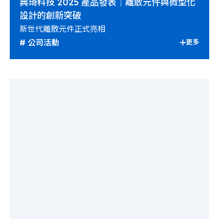
典琦科技 2025 產品發表｜離散元件與微型化
設計的創新突破
新世代離散元件正式亮相
公司活動
更多