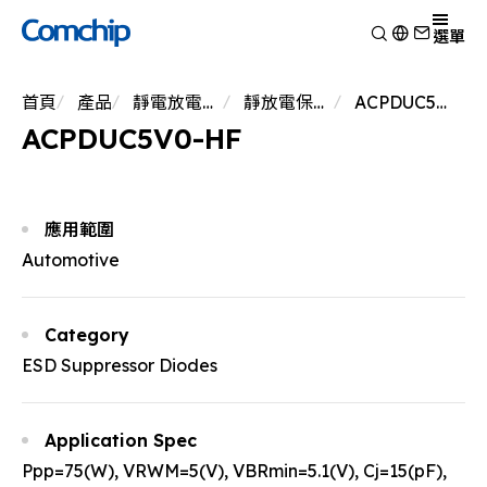
產品
選單
產品應用
檢視
首頁
產品
靜電放電保護元件
靜放電保護元件
ACPDUC5V0-HF
技術能力
開關二極體
檢視
ACPDUC5V0-HF
關於典琦
蕭特基二極體
消費電子
檢視
靜電放電保護元件
新聞
車用電子
研究與開發
檢視
瞬態電壓抑制二極體
Other
生產製造
關於典琦
檢視
應用範圍
整流二極體
測試技術
典琦大事紀
公司新聞
Automotive
電晶體
EHS政策
代理商
產品新聞
金氧半導體場效電晶體
品質與認證
公司活動
齊納二極體
Category
橋式整流器
ESD Suppressor Diodes
高頻二極體
Application Spec
Ppp=75(W), VRWM=5(V), VBRmin=5.1(V), Cj=15(pF),