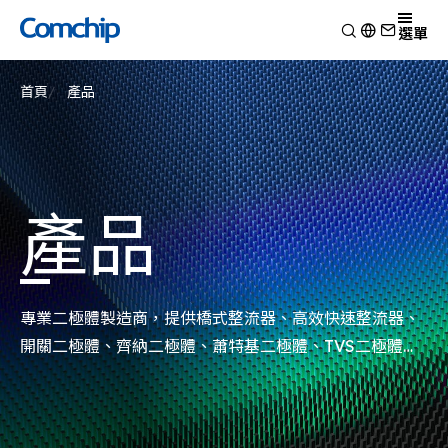
產品
選單
產品應用
檢視
首頁
產品
技術能力
開關二極體
檢視
關於典琦
蕭特基二極體
消費電子
檢視
靜電放電保護元件
新聞
車用電子
研究與開發
檢視
瞬態電壓抑制二極體
Other
生產製造
關於典琦
檢視
產品
整流二極體
測試技術
典琦大事紀
公司新聞
電晶體
EHS政策
代理商
產品新聞
金氧半導體場效電晶體
品質與認證
公司活動
齊納二極體
專業二極體製造商，提供橋式整流器、高效快速整流器、
橋式整流器
開關二極體、齊納二極體、蕭特基二極體、TVS二極體、
高頻二極體
ESD突波吸收器以及電晶體MOSFET系列產品。