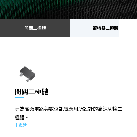
開關二極體
蕭特基二極體
開關二極體
蕭特基二極體
靜電放電保護元件
瞬態電壓抑制二極體
開關二極體
整流二極體
電晶體
專為高頻電路與數位訊號應用所設計的高速切換二
金氧半導體場效電晶體
齊納二極體
極體。
更多
橋式整流器
高頻二極體