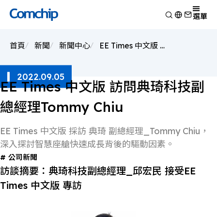
EE
Times
產品
選單
中
文
產品應用
版
檢視
訪
首頁
新聞
新聞中心
EE Times 中文版 訪問典琦科技副總經理Tommy Chiu
技術能力
問
開關二極體
檢視
典
關於典琦
蕭特基二極體
琦
消費電子
檢視
科
2022.09.05
靜電放電保護元件
新聞
車用電子
技
研究與開發
EE Times 中文版 訪問典琦科技副
檢視
副
瞬態電壓抑制二極體
Other
生產製造
總
關於典琦
檢視
總經理Tommy Chiu
經
整流二極體
測試技術
理
典琦大事紀
公司新聞
電晶體
邱
EHS政策
代理商
宏
產品新聞
EE Times 中文版 採訪 典琦 副總經理_Tommy Chiu，
金氧半導體場效電晶體
民
品質與認證
公司活動
深入探討智慧座艙快速成長背後的驅動因素。
齊納二極體
公司新聞
橋式整流器
訪談摘要：典琦科技副總經理_邱宏民 接受EE
高頻二極體
Times 中文版 專訪