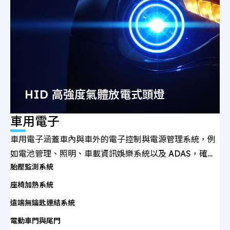
HID 高強度氣體放電式頭燈
車用電子
車用電子涵蓋車內與車外的電子控制與電源管理系統，例
如電池管理、照明、車載資訊娛樂系統以及 ADAS，確保
胎壓監測系統
行車安全並優化整體性能表現。
座椅加熱系統
遠端無鑰匙連結系統
電動車門與尾門