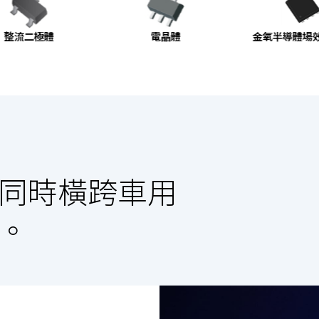
整流二極體
電晶體
金氧半導體場效
同時橫跨車用
。