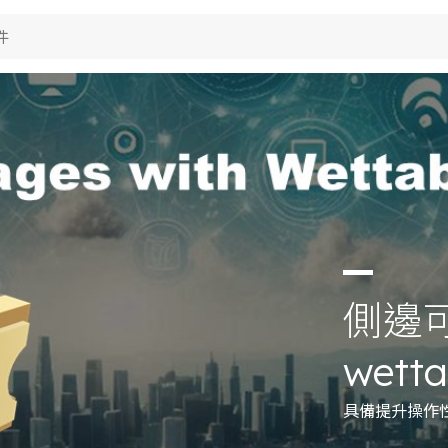
品應用
術能力
視
於典琦
費電子
視
用電子
聞
究與開發
視
her
產製造
於典琦
視
試技術
琦大事紀
司新聞
S政策
理商
品新聞
質與認證
司活動
側邊可
wett
具備提升操作