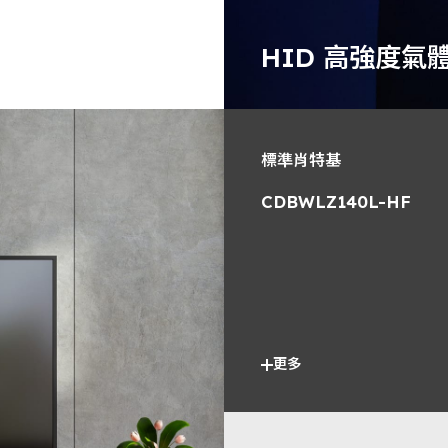
HID 高強度氣
標準肖特基
CDBWLZ140L-HF
更多