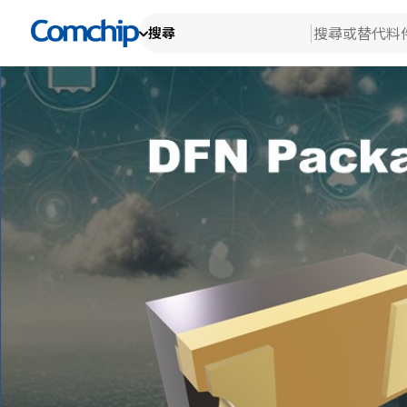
搜尋
產
產品
查看全部
技
搜尋
檢
關
消
檢
替代料件
車
新
研
檢
Ot
生
關
檢
測
典
公
EH
代
產
品
公