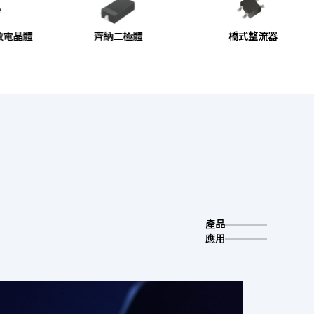
電晶體
齊納二極體
橋式整流器
產品
應用